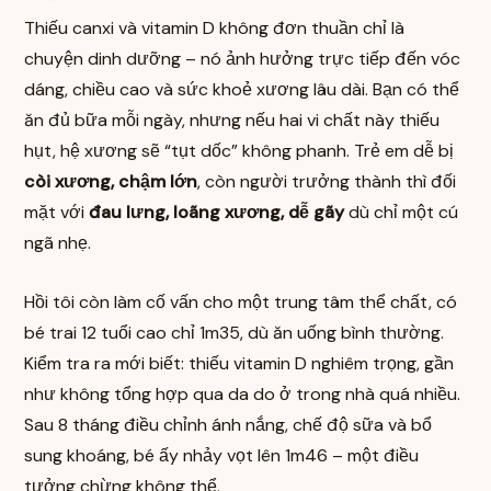
Thiếu canxi và vitamin D không đơn thuần chỉ là
chuyện dinh dưỡng – nó ảnh hưởng trực tiếp đến vóc
dáng, chiều cao và sức khoẻ xương lâu dài. Bạn có thể
ăn đủ bữa mỗi ngày, nhưng nếu hai vi chất này thiếu
hụt, hệ xương sẽ “tụt dốc” không phanh. Trẻ em dễ bị
còi xương, chậm lớn
, còn người trưởng thành thì đối
mặt với
đau lưng, loãng xương, dễ gãy
dù chỉ một cú
ngã nhẹ.
Hồi tôi còn làm cố vấn cho một trung tâm thể chất, có
bé trai 12 tuổi cao chỉ 1m35, dù ăn uống bình thường.
Kiểm tra ra mới biết: thiếu vitamin D nghiêm trọng, gần
như không tổng hợp qua da do ở trong nhà quá nhiều.
Sau 8 tháng điều chỉnh ánh nắng, chế độ sữa và bổ
sung khoáng, bé ấy nhảy vọt lên 1m46 – một điều
tưởng chừng không thể.