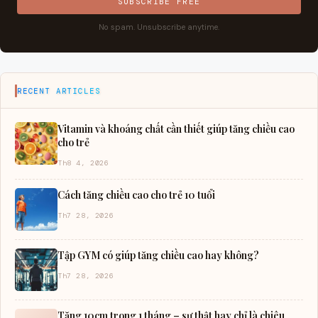
SUBSCRIBE FREE
No spam. Unsubscribe anytime.
RECENT ARTICLES
Vitamin và khoáng chất cần thiết giúp tăng chiều cao
cho trẻ
Th8 4, 2026
Cách tăng chiều cao cho trẻ 10 tuổi
Th7 28, 2026
Tập GYM có giúp tăng chiều cao hay không?
Th7 28, 2026
Tăng 10cm trong 1 tháng – sự thật hay chỉ là chiêu