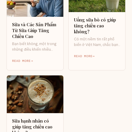
Uống sữa bò có giúp
Sữa và Các Sản Phẩm
tăng chiều cao
Từ Sữa Giúp Tăng
không?
Chiều Cao
Có một niềm tin rất phổ
Bạn biết không, một trong
biến ở Việt Nam, chắc bạn
những điều khiến nhiều
cũng từng nghe rồi:…
phụ huynh Việt trăn trở
READ MORE
nhất chính…
READ MORE
Sữa hạnh nhân có
giúp tăng chiều cao