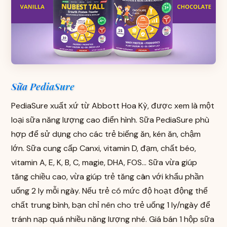
Sữa PediaSure
PediaSure xuất xứ từ Abbott Hoa Kỳ, được xem là một
loại sữa năng lượng cao điển hình. Sữa PediaSure phù
hợp để sử dụng cho các trẻ biếng ăn, kén ăn, chậm
lớn. Sữa cung cấp Canxi, vitamin D, đạm, chất béo,
vitamin A, E, K, B, C, magie, DHA, FOS… Sữa vừa giúp
tăng chiều cao, vừa giúp trẻ tăng cân với khẩu phần
uống 2 ly mỗi ngày. Nếu trẻ có mức độ hoạt động thể
chất trung bình, bạn chỉ nên cho trẻ uống 1 ly/ngày để
tránh nạp quá nhiều năng lượng nhé. Giá bán 1 hộp sữa