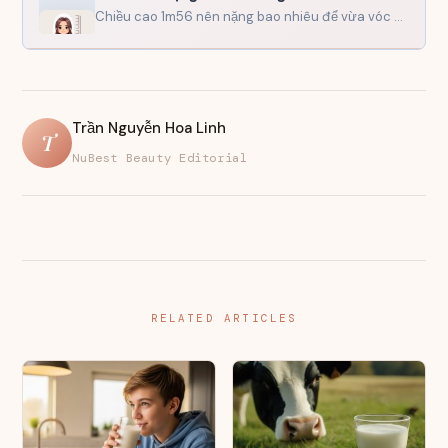
Chiều cao 1m56 nên nặng bao nhiêu để vừa vóc dáng mà vẫn khỏe mạnh? Câu trả lời…
Trần Nguyễn Hoa Linh
T
NuBest Beauty Editorial
RELATED ARTICLES