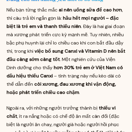
Nếu bạn từng thắc mắc
ai nên uống sữa để cao hơn
,
thì câu trả lời ngắn gọn là:
hầu hết mọi người – đặc
biệt là trẻ em và thanh thiếu niên
. Đây là hai giai đoạn
mà xương phát triển cực kỳ mạnh mẽ. Tuy nhiên, nhiều
bậc phụ huynh lại chỉ lo chiều cao khi con bắt đầu dậy
thì, trong khi
việc bổ sung Canxi và Vitamin D nên bắt
đầu càng sớm càng tốt
. Một nghiên cứu của Viện
Dinh dưỡng cho thấy
hơn 30% trẻ em ở Việt Nam có
dấu hiệu thiếu Canxi
– tình trạng này nếu kéo dài có
thể dẫn đến
còi xương, đau xương khi vận động,
hoặc phát triển chiều cao chậm
.
Ngoài ra, với những người trưởng thành bị
thiếu vi
chất
, ít ra nắng hoặc có chế độ ăn mất cân đối (đặc
biệt là người ăn chay, người già hoặc người hồi phục