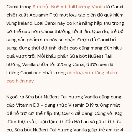
Canxi trong
Sữa bột NuBest Tall hương Vanilla
là Canxi
chiết xuất Aquamin F từ một loại tảo biển đỏ quý hiếm
vùng Ireland. Loại Canxi này có khả năng hấp thụ trong
cơ thể cao hơn Canxi thường tới 4 lần. Qua đó, trẻ bổ
sung sản phẩm sữa này sẽ nhận được đủ Canxi bổ
sung, đồng thời độ tinh khiết cao cũng mang đến hiệu
quả vượt trội. Mỗi khẩu phần Sữa bột NuBest Tall
hương Vanilla chứa tới 325mg Canxi, được xem là
lượng Canxi cao nhất trong
các loại sữa tăng chiều
cao hiện nay
.
Ngoài ra Sữa bột NuBest Tall hương Vanilla cũng cung
cấp Vitamin D3 – dạng thức Vitamin D lý tưởng nhất
để hỗ trợ cơ thể hấp thụ Canxi dễ dàng. Cùng với 10g
đạm thực vật, loại đạm từ đậu Hà Lan và gạo lứt hữu
cơ, Sữa bột NuBest Tall hương Vanilla giúp trẻ em từ 4