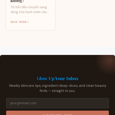
không?
Tôi bắt đầu chuyển sang
dùng sữa hạnh nhân vào
khoảng giữa năm 2022,
thời điểm…
READ MORE
✦
Glow Up Your Inbox
Weekly skincare tips, ingredient deep-dives, and clean beauty
finds — straight to you.