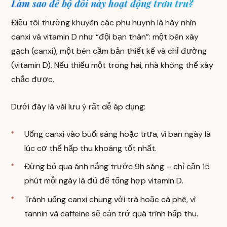
Làm sao để bộ đôi này hoạt động trơn tru?
Điều tôi thường khuyên các phụ huynh là hãy nhìn
canxi và vitamin D như “đội bạn thân”: một bên xây
gạch (canxi), một bên cầm bản thiết kế và chỉ đường
(vitamin D). Nếu thiếu một trong hai, nhà không thể xây
chắc được.
Dưới đây là vài lưu ý rất dễ áp dụng:
Uống canxi vào buổi sáng hoặc trưa, vì ban ngày là
lúc cơ thể hấp thu khoáng tốt nhất.
Đừng bỏ qua ánh nắng trước 9h sáng – chỉ cần 15
phút mỗi ngày là đủ để tổng hợp vitamin D.
Tránh uống canxi chung với trà hoặc cà phê, vì
tannin và caffeine sẽ cản trở quá trình hấp thu.