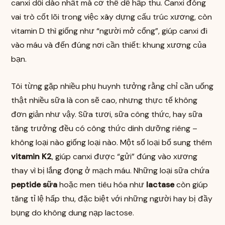
canxi dồi dào nhất mà cơ thể dễ hấp thu. Canxi đóng
vai trò cốt lõi trong việc xây dựng cấu trúc xương, còn
vitamin D thì giống như “người mở cổng”, giúp canxi đi
vào máu và đến đúng nơi cần thiết: khung xương của
bạn.
Tôi từng gặp nhiều phụ huynh tưởng rằng chỉ cần uống
thật nhiều sữa là con sẽ cao, nhưng thực tế không
đơn giản như vậy. Sữa tươi, sữa công thức, hay sữa
tăng trưởng đều có công thức dinh dưỡng riêng –
không loại nào giống loại nào. Một số loại bổ sung thêm
vitamin K2
, giúp canxi được “gửi” đúng vào xương
thay vì bị lắng đọng ở mạch máu. Những loại sữa chứa
peptide sữa
hoặc men tiêu hóa như
lactase
còn giúp
tăng tỉ lệ hấp thu, đặc biệt với những người hay bị đầy
bụng do không dung nạp lactose.