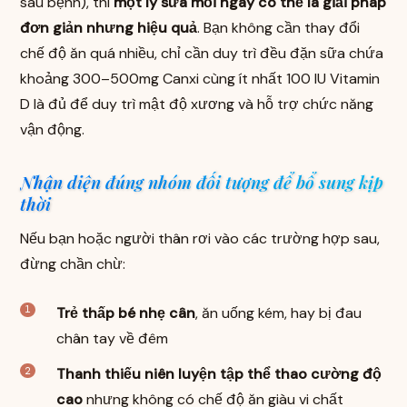
sau bệnh), thì
một ly sữa mỗi ngày có thể là giải pháp
đơn giản nhưng hiệu quả
. Bạn không cần thay đổi
chế độ ăn quá nhiều, chỉ cần duy trì đều đặn sữa chứa
khoảng 300–500mg Canxi cùng ít nhất 100 IU Vitamin
D là đủ để duy trì mật độ xương và hỗ trợ chức năng
vận động.
Nhận diện đúng nhóm đối tượng để bổ sung kịp
thời
Nếu bạn hoặc người thân rơi vào các trường hợp sau,
đừng chần chừ:
Trẻ thấp bé nhẹ cân
, ăn uống kém, hay bị đau
chân tay về đêm
Thanh thiếu niên luyện tập thể thao cường độ
cao
nhưng không có chế độ ăn giàu vi chất