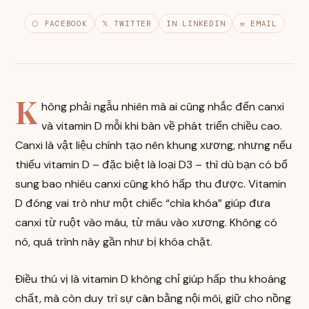
⬡ FACEBOOK
𝕏 TWITTER
IN LINKEDIN
✉ EMAIL
K
hông phải ngẫu nhiên mà ai cũng nhắc đến canxi
và vitamin D mỗi khi bàn về phát triển chiều cao.
Canxi là vật liệu chính tạo nên khung xương, nhưng nếu
thiếu vitamin D – đặc biệt là loại D3 – thì dù bạn có bổ
sung bao nhiêu canxi cũng khó hấp thu được. Vitamin
D đóng vai trò như một chiếc “chìa khóa” giúp đưa
canxi từ ruột vào máu, từ máu vào xương. Không có
nó, quá trình này gần như bị khóa chặt.
Điều thú vị là vitamin D không chỉ giúp hấp thu khoáng
chất, mà còn duy trì sự cân bằng nội môi, giữ cho nồng