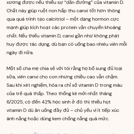
xương được nếu thiếu sự “dẫn đường” của vitamin D.
Chất này giúp ruột non hấp thu canxi tốt hơn thông
qua quá trình tạo calcitriol – một dạng hormon cực
mạnh giúp kích hoạt các protein vận chuyển khoáng
chất. Nếu thiếu vitamin D, canxi gần như không phát
huy được tác dụng, dù bạn có uống bao nhiêu viên mỗi
ngày đi nữa.
Một số cha mẹ chia sẻ với tôi rằng họ bổ sung đủ loại
sữa, viên canxi cho con nhưng chiều cao vẫn chậm.
Sau khi xét nghiệm, hóa ra chỉ số vitamin D trong máu
của trẻ quá thấp. Theo thống kê mới nhất tháng
6/2025, có đến 42% học sinh ở đô thị thiếu hụt
vitamin D dù ăn uống đầy đủ – chủ yếu vì ít tiếp xúc
ánh nắng hoặc dùng kem chống nắng quá mức.