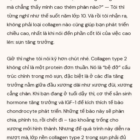
mà chẳng thấy mình cao thêm phân nào?” — Tôi thì
từng nghĩ như thế suốt năm lớp 10. Và rồi tôi nhận ra,
không phải loại collagen nào cũng giúp bạn phát triển
chiều cao, nhất là khi nói đến phần cốt lõi của việc cao
lên: sụn tăng trưởng.
Giờ thì nghe tôi nói kỹ hơn chút nhé. Collagen type 2
không chỉ là một protein đơn thuần. Nó là “bệ đỡ” cấu
trúc chính trong mô sụn, đặc biệt là ở các đĩa tăng
trưởng nằm giữa đầu xương dài như xương đùi, xương
cẳng chân. Khi bạn đang ở tuổi dậy thì, cơ thể sản sinh
hormone tăng trưởng và IGF-1 để kích thích tế bào
chondrocyte phát triển. Những tế bào này sẽ phân
chia, phình to, rồi chết đi – tạo khoảng trống cho
xương mới hình thành. Nhưng để quá trình này diễn ra
mượt mà, lớp nền collagen type 2 trong sụn phải đủ