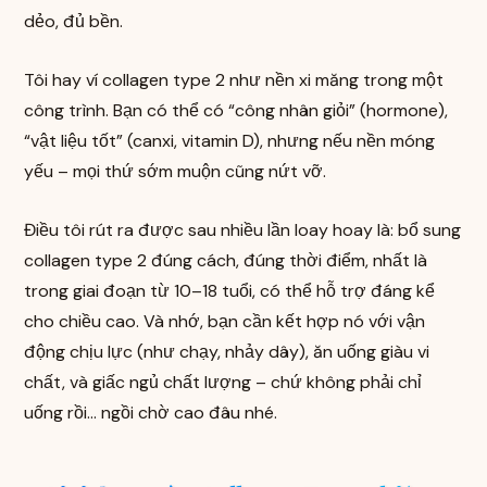
dẻo, đủ bền.
Tôi hay ví collagen type 2 như nền xi măng trong một
công trình. Bạn có thể có “công nhân giỏi” (hormone),
“vật liệu tốt” (canxi, vitamin D), nhưng nếu nền móng
yếu – mọi thứ sớm muộn cũng nứt vỡ.
Điều tôi rút ra được sau nhiều lần loay hoay là: bổ sung
collagen type 2 đúng cách, đúng thời điểm, nhất là
trong giai đoạn từ 10–18 tuổi, có thể hỗ trợ đáng kể
cho chiều cao. Và nhớ, bạn cần kết hợp nó với vận
động chịu lực (như chạy, nhảy dây), ăn uống giàu vi
chất, và giấc ngủ chất lượng – chứ không phải chỉ
uống rồi… ngồi chờ cao đâu nhé.