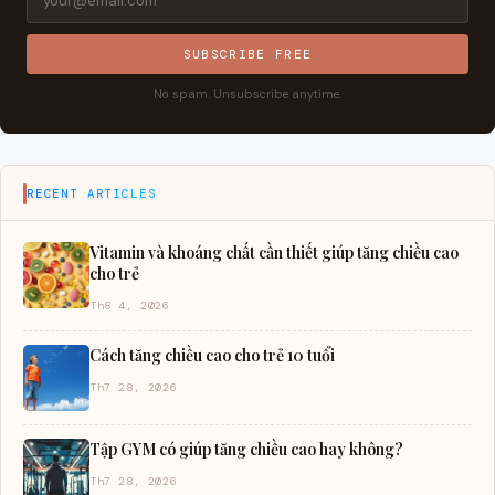
SUBSCRIBE FREE
No spam. Unsubscribe anytime.
RECENT ARTICLES
Vitamin và khoáng chất cần thiết giúp tăng chiều cao
cho trẻ
Th8 4, 2026
Cách tăng chiều cao cho trẻ 10 tuổi
Th7 28, 2026
Tập GYM có giúp tăng chiều cao hay không?
Th7 28, 2026