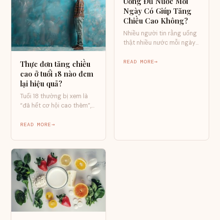
Uống Đủ Nước Mỗi
Ngày Có Giúp Tăng
Chiều Cao Không?
Nhiều người tin rằng uống
thật nhiều nước mỗi ngày
là một trong những bí
quyết…
READ MORE
Thực đơn tăng chiều
cao ở tuổi 18 nào đem
lại hiệu quả?
Tuổi 18 thường bị xem là
“đã hết cơ hội cao thêm”,
nhất là khi lịch…
READ MORE