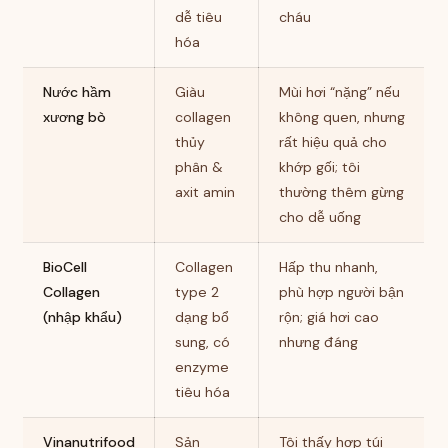
dễ tiêu
cháu
hóa
Nước hầm
Giàu
Mùi hơi “nặng” nếu
xương bò
collagen
không quen, nhưng
thủy
rất hiệu quả cho
phân &
khớp gối; tôi
axit amin
thường thêm gừng
cho dễ uống
BioCell
Collagen
Hấp thu nhanh,
Collagen
type 2
phù hợp người bận
(nhập khẩu)
dạng bổ
rộn; giá hơi cao
sung, có
nhưng đáng
enzyme
tiêu hóa
Vinanutrifood
Sản
Tôi thấy hợp túi