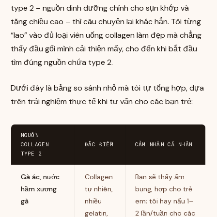
type 2 – nguồn dinh dưỡng chính cho sụn khớp và
tăng chiều cao – thì câu chuyện lại khác hẳn. Tôi từng
“lao” vào đủ loại viên uống collagen làm đẹp mà chẳng
thấy đầu gối mình cải thiện mấy, cho đến khi bắt đầu
tìm đúng nguồn chứa type 2.
Dưới đây là bảng so sánh nhỏ mà tôi tự tổng hợp, dựa
trên trải nghiệm thực tế khi tư vấn cho các bạn trẻ:
NGUỒN
COLLAGEN
ĐẶC ĐIỂM
CẢM NHẬN CÁ NHÂN
TYPE 2
Gà ác, nước
Collagen
Bạn sẽ thấy ấm
hầm xương
tự nhiên,
bụng, hợp cho trẻ
gà
nhiều
em; tôi hay nấu 1–
gelatin,
2 lần/tuần cho các