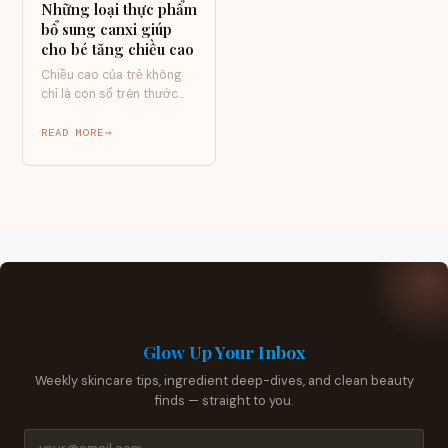
Những loại thực phẩm
bổ sung canxi giúp
cho bé tăng chiều cao
Chiều cao của trẻ không
chỉ là con số trên thước
đo. Với nhiều gia đình…
READ MORE
✦
Glow Up Your Inbox
Weekly skincare tips, ingredient deep-dives, and clean beauty
finds — straight to you.