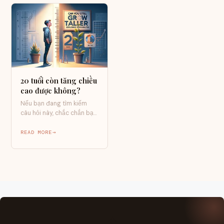
20 tuổi còn tăng chiều
cao được không?
Nếu bạn đang tìm kiếm
câu hỏi này, chắc chắn bạn
không phải người duy
nhất.…
READ MORE
✦