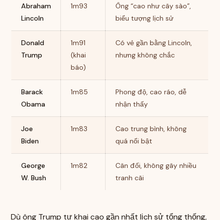
Abraham
1m93
Ông “cao như cây sào”,
Lincoln
biểu tượng lịch sử
Donald
1m91
Có vẻ gần bằng Lincoln,
Trump
(khai
nhưng không chắc
báo)
Barack
1m85
Phong độ, cao ráo, dễ
Obama
nhận thấy
Joe
1m83
Cao trung bình, không
Biden
quá nổi bật
George
1m82
Cân đối, không gây nhiều
W. Bush
tranh cãi
Dù ông Trump tự khai cao gần nhất lịch sử tổng thống,