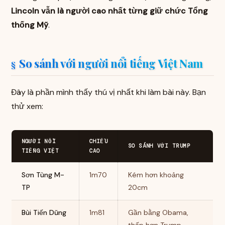
Lincoln vẫn là người cao nhất từng giữ chức Tổng
thống Mỹ
.
So sánh với người nổi tiếng Việt Nam
Đây là phần mình thấy thú vị nhất khi làm bài này. Bạn
thử xem:
NGƯỜI NỔI
CHIỀU
SO SÁNH VỚI TRUMP
TIẾNG VIỆT
CAO
Sơn Tùng M-
1m70
Kém hơn khoảng
TP
20cm
Bùi Tiến Dũng
1m81
Gần bằng Obama,