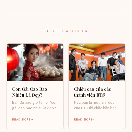
RELATED ARTICLES
Con Gái Cao Bao
Chiều cao của các
Nhiêu Là Đẹp?
thành viên BTS
Bạn đã bao giờ tự hỏi “con
Nếu bạn là một fan ruột
gái cao bao nhiêu là đẹp?”
của BTS thì chắc hẳn bạn
– và rồi…
sẽ rất quan tâm…
READ MORE
READ MORE