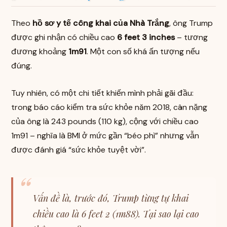
Theo
hồ sơ y tế công khai của Nhà Trắng
, ông Trump
được ghi nhận có chiều cao
6 feet 3 inches
– tương
đương khoảng
1m91
. Một con số khá ấn tượng nếu
đúng.
Tuy nhiên, có một chi tiết khiến mình phải gãi đầu:
trong báo cáo kiểm tra sức khỏe năm 2018, cân nặng
của ông là 243 pounds (110 kg), cộng với chiều cao
1m91 – nghĩa là BMI ở mức gần “béo phì” nhưng vẫn
được đánh giá “sức khỏe tuyệt vời”.
Vấn đề là, trước đó, Trump từng tự khai
chiều cao là 6 feet 2 (1m88). Tại sao lại cao