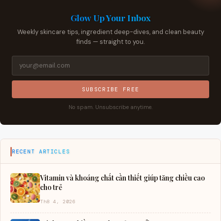
Glow Up Your Inbox
Weekly skincare tips, ingredient deep-dives, and clean beauty
finds — straight to you.
SUBSCRIBE FREE
No spam. Unsubscribe anytime.
RECENT ARTICLES
Vitamin và khoáng chất cần thiết giúp tăng chiều cao
cho trẻ
Th8 4, 2026