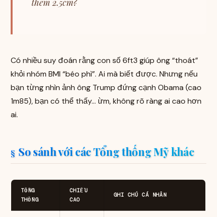
thêm 2.5cm?
Có nhiều suy đoán rằng con số 6ft3 giúp ông “thoát”
khỏi nhóm BMI “béo phì”. Ai mà biết được. Nhưng nếu
bạn từng nhìn ảnh ông Trump đứng cạnh Obama (cao
1m85), bạn có thể thấy… ừm, không rõ ràng ai cao hơn
ai.
So sánh với các Tổng thống Mỹ khác
TỔNG
CHIỀU
GHI CHÚ CÁ NHÂN
THỐNG
CAO