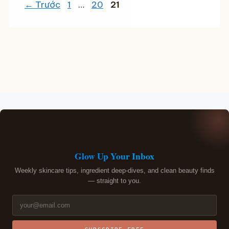
Trang
Trang
Trang
←
Trước
1
…
20
21
✦
Glow Up Your Inbox
Weekly skincare tips, ingredient deep-dives, and clean beauty finds
— straight to you.