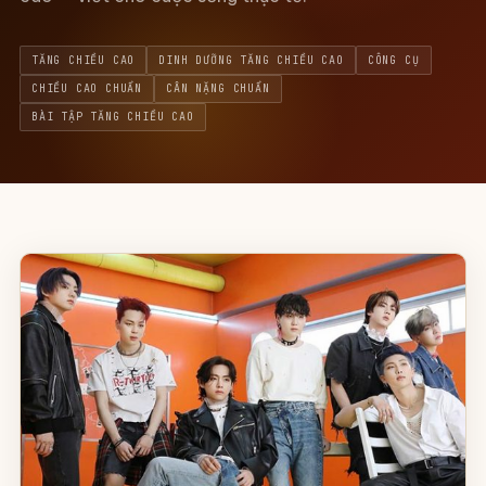
TĂNG CHIỀU CAO
DINH DƯỠNG TĂNG CHIỀU CAO
CÔNG CỤ
CHIỀU CAO CHUẨN
CÂN NẶNG CHUẨN
BÀI TẬP TĂNG CHIỀU CAO