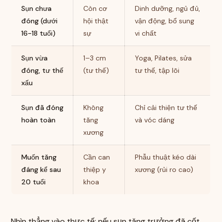
Sụn chưa
Còn cơ
Dinh dưỡng, ngủ đủ,
đóng (dưới
hội thật
vận động, bổ sung
16-18 tuổi)
sự
vi chất
Sụn vừa
1–3 cm
Yoga, Pilates, sửa
đóng, tư thế
(tư thế)
tư thế, tập lõi
xấu
Sụn đã đóng
Không
Chỉ cải thiện tư thế
hoàn toàn
tăng
và vóc dáng
xương
Muốn tăng
Cần can
Phẫu thuật kéo dài
đáng kể sau
thiệp y
xương (rủi ro cao)
20 tuổi
khoa
Nhìn thẳng vào thực tế: nếu sụn tăng trưởng đã cốt