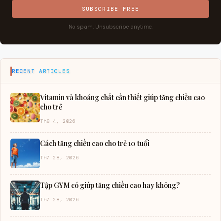
SUBSCRIBE FREE
No spam. Unsubscribe anytime.
RECENT ARTICLES
Vitamin và khoáng chất cần thiết giúp tăng chiều cao
cho trẻ
Th8 4, 2026
Cách tăng chiều cao cho trẻ 10 tuổi
Th7 28, 2026
Tập GYM có giúp tăng chiều cao hay không?
Th7 28, 2026