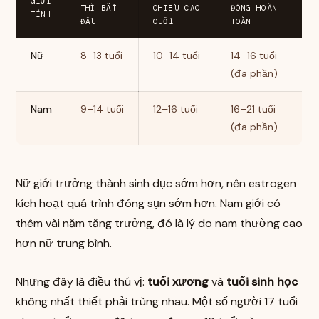
GIỚI
THÌ BẮT
CHIỀU CAO
ĐÓNG HOÀN
TÍNH
ĐẦU
CUỐI
TOÀN
Nữ
8–13 tuổi
10–14 tuổi
14–16 tuổi
(đa phần)
Nam
9–14 tuổi
12–16 tuổi
16–21 tuổi
(đa phần)
Nữ giới trưởng thành sinh dục sớm hơn, nên estrogen
kích hoạt quá trình đóng sụn sớm hơn. Nam giới có
thêm vài năm tăng trưởng, đó là lý do nam thường cao
hơn nữ trung bình.
Nhưng đây là điều thú vị:
tuổi xương
và
tuổi sinh học
không nhất thiết phải trùng nhau. Một số người 17 tuổi