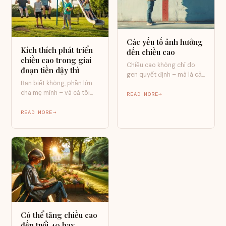
Các yếu tố ảnh hưởng
Kích thích phát triển
đến chiều cao
chiều cao trong giai
Chiều cao không chỉ do
đoạn tiền dậy thì
gen quyết định – mà là cả
Bạn biết không, phần lớn
một “cuộc chơi dài…
cha mẹ mình – và cả tôi
READ MORE
hồi xưa – đều…
READ MORE
Có thể tăng chiều cao
đến tuổi 40 hay