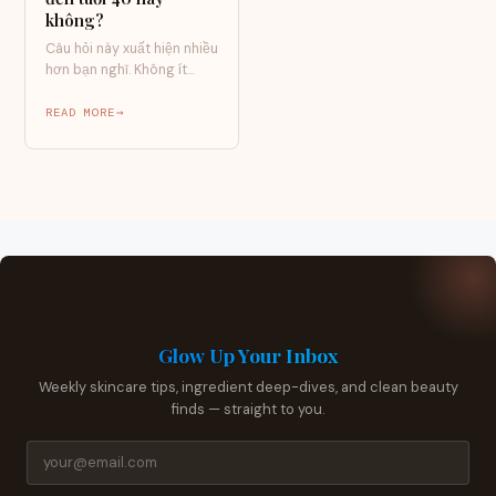
không?
Câu hỏi này xuất hiện nhiều
hơn bạn nghĩ. Không ít
người ở độ tuổi 35,…
READ MORE
✦
Glow Up Your Inbox
Weekly skincare tips, ingredient deep-dives, and clean beauty
finds — straight to you.