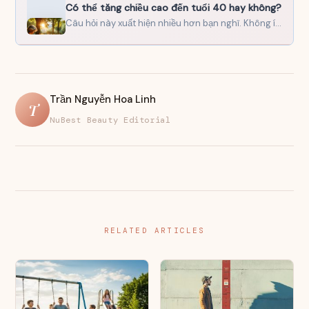
Có thể tăng chiều cao đến tuổi 40 hay không?
Câu hỏi này xuất hiện nhiều hơn bạn nghĩ. Không ít người ở độ tuổi 35, 38, thậm…
Trần Nguyễn Hoa Linh
T
NuBest Beauty Editorial
RELATED ARTICLES