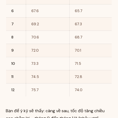
6
67.6
65.7
7
69.2
67.3
8
70.6
68.7
9
72.0
70.1
10
73.3
71.5
11
74.5
72.8
12
75.7
74.0
Bạn để ý kỹ sẽ thấy: càng về sau, tốc độ tăng chiều