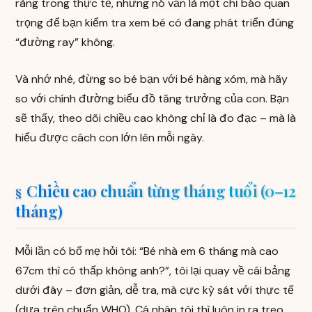
ràng trong thực tế, nhưng nó vẫn là một chỉ báo quan
trọng để bạn kiểm tra xem bé có đang phát triển đúng
“đường ray” không.
Và nhớ nhé, đừng so bé bạn với bé hàng xóm, mà hãy
so với chính đường biểu đồ tăng trưởng của con. Bạn
sẽ thấy, theo dõi chiều cao không chỉ là đo đạc – mà là
hiểu được cách con lớn lên mỗi ngày.
Chiều cao chuẩn từng tháng tuổi (0–12
tháng)
Mỗi lần có bố mẹ hỏi tôi: “Bé nhà em 6 tháng mà cao
67cm thì có thấp không anh?”, tôi lại quay về cái bảng
dưới đây – đơn giản, dễ tra, mà cực kỳ sát với thực tế
(dựa trên chuẩn WHO). Cá nhân tôi thì luôn in ra treo