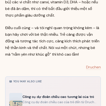
bú) các vi chất như canxi, vitamin D3, DHA – hoặc nếu
bé đã ăn dặm, thì có thể bắt đầu giới thiệu một số
thực phẩm giàu dưỡng chất.
Điều cuối cùng – và tôi nghĩ quan trọng không kém – là
bạn hãy chơi với bé thật nhiều. Trẻ càng được vận
động và tương tác tích cực, càng kích thích phát triển
hệ thần kinh và thể chất. Nói vui một chút, nhưng bé
mà “nằm yên như khúc gỗ” thì khó cao lắm!
Druchen
📖 YOU MAY ALSO LIKE
Công cụ dự đoán chiều cao tương lai của trẻ
Công cụ dự đoán chiều cao của trẻ đến từ Druchen sau đây sẽ cung cấp trải nghiệm…