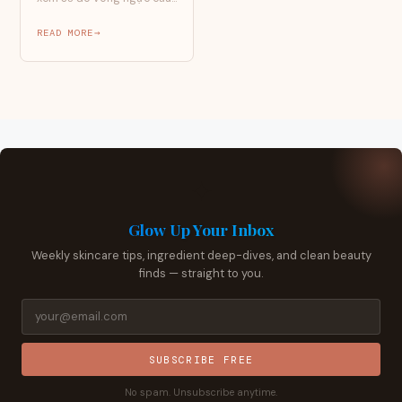
bạn đã đạt chuẩn hay…
READ MORE
✦
Glow Up Your Inbox
Weekly skincare tips, ingredient deep-dives, and clean beauty
finds — straight to you.
SUBSCRIBE FREE
No spam. Unsubscribe anytime.