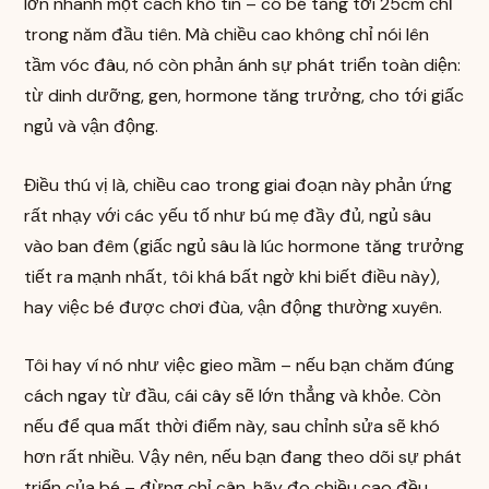
lớn nhanh một cách khó tin – có bé tăng tới 25cm chỉ
trong năm đầu tiên. Mà chiều cao không chỉ nói lên
tầm vóc đâu, nó còn phản ánh sự phát triển toàn diện:
từ dinh dưỡng, gen, hormone tăng trưởng, cho tới giấc
ngủ và vận động.
Điều thú vị là, chiều cao trong giai đoạn này phản ứng
rất nhạy với các yếu tố như bú mẹ đầy đủ, ngủ sâu
vào ban đêm (giấc ngủ sâu là lúc hormone tăng trưởng
tiết ra mạnh nhất, tôi khá bất ngờ khi biết điều này),
hay việc bé được chơi đùa, vận động thường xuyên.
Tôi hay ví nó như việc gieo mầm – nếu bạn chăm đúng
cách ngay từ đầu, cái cây sẽ lớn thẳng và khỏe. Còn
nếu để qua mất thời điểm này, sau chỉnh sửa sẽ khó
hơn rất nhiều. Vậy nên, nếu bạn đang theo dõi sự phát
triển của bé – đừng chỉ cân, hãy đo chiều cao đều