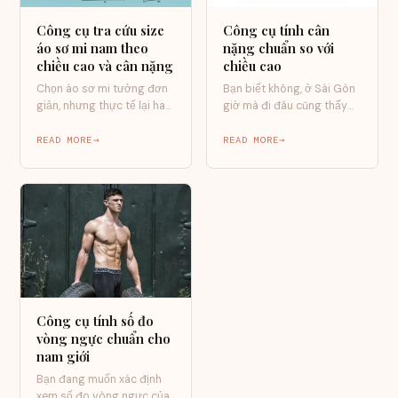
Công cụ tra cứu size
Công cụ tính cân
áo sơ mi nam theo
nặng chuẩn so với
chiều cao và cân nặng
chiều cao
Chọn áo sơ mi tưởng đơn
Bạn biết không, ở Sài Gòn
giản, nhưng thực tế lại hay
giờ mà đi đâu cũng thấy
“lệch nhịp” — đặc…
người ta bàn chuyện…
READ MORE
READ MORE
Công cụ tính số đo
vòng ngực chuẩn cho
nam giới
Bạn đang muốn xác định
xem số đo vòng ngực của