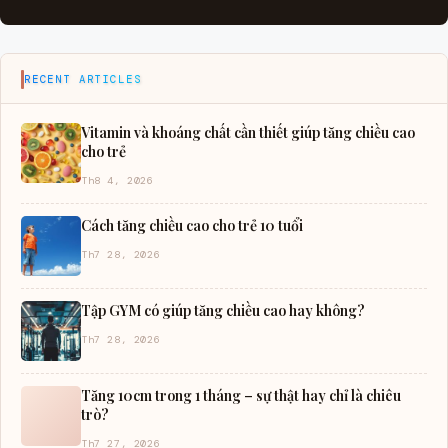
RECENT ARTICLES
Vitamin và khoáng chất cần thiết giúp tăng chiều cao
cho trẻ
Th8 4, 2026
Cách tăng chiều cao cho trẻ 10 tuổi
Th7 28, 2026
Tập GYM có giúp tăng chiều cao hay không?
Th7 28, 2026
Tăng 10cm trong 1 tháng – sự thật hay chỉ là chiêu
trò?
Th7 27, 2026