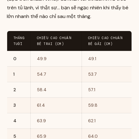
trên tủ lạnh, vì thật sự… bạn sẽ ngạc nhiên khi thấy bé
lớn nhanh thế nào chỉ sau một tháng.
THÁNG
CHIỀU CAO CHUẨN
CHIỀU CAO CHUẨN
TUỔI
BÉ TRAI (CM)
BÉ GÁI (CM)
0
49.9
49.1
1
54.7
53.7
2
58.4
57.1
3
61.4
59.8
4
63.9
62.1
5
65.9
64.0