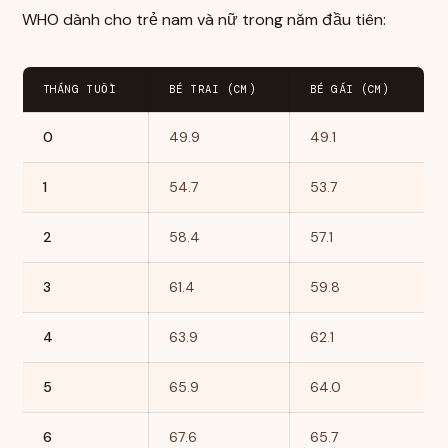
WHO dành cho trẻ nam và nữ trong năm đầu tiên:
THÁNG TUỔI
BÉ TRAI (CM)
BÉ GÁI (CM)
0
49.9
49.1
1
54.7
53.7
2
58.4
57.1
3
61.4
59.8
4
63.9
62.1
5
65.9
64.0
6
67.6
65.7