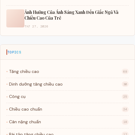
Ảnh Hưởng Của Ánh Sáng Xanh Đến Giấc Ngủ Và
Chiều Cao Của Trẻ
Th7 27, 2026
TOPICS
Tăng chiều cao
69
Dinh dưỡng tăng chiều cao
30
Công cụ
25
Chiều cao chuẩn
24
Cân nặng chuẩn
18
Bài tập tăng chiều cao
17