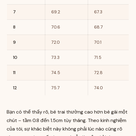
7
69.2
67.3
8
70.6
68.7
9
72.0
70.1
10
73.3
71.5
11
74.5
72.8
12
75.7
74.0
Bạn có thể thấy rõ, bé trai thường cao hơn bé gái một
chút – tầm 0.8 đến 1.5cm tùy tháng. Theo kinh nghiệm
của tôi, sự khác biệt này không phải lúc nào cũng rõ