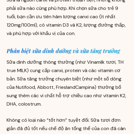
phải sữa nào cũng phù hợp. Khi chọn sữa cho trẻ 9
tuổi, bạn cần ưu tiên hàm lượng canxi cao (ít nhất
120mg/100ml), có vitamin D3 và K2, lượng đường thấp,
và phù hợp với khẩu vị của con.
Phân biệt sữa dinh dưỡng và sữa tăng trưởng
Sữa dinh dưỡng thông thường (như Vinamilk tươi, TH
true MILK) cung cấp canxi, protein và các vitamin cơ
bản. Sữa tăng trưởng chuyên biệt (như một số dòng
của Nutifood, Abbott, FrieslandCampina) thường bổ
sung thêm các vi chất hỗ trợ chiều cao như vitamin K2,
DHA, colostrum.
Không có loại nào “tốt hơn” tuyệt đối. Sữa tươi đơn
giản đã đủ tốt nếu chế độ ăn tổng thể của con đã cân