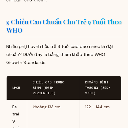
Chiều Cao Chuẩn Cho Trẻ 9 Tuổi Theo
WHO
Nhiều phụ huynh hỏi: trẻ 9 tuổi cao bao nhiêu là đạt
chuẩn? Dưới đây là bảng tham khảo theo WHO
Growth Standards:
CHIỀU CAO TRUNG
KHOẢNG BÌNH
NHÓM
BÌNH (50TH
THƯỜNG (3RD-
PERCENTILE)
97TH)
Bé
khoảng 133 cm
122 – 144 cm
trai
9