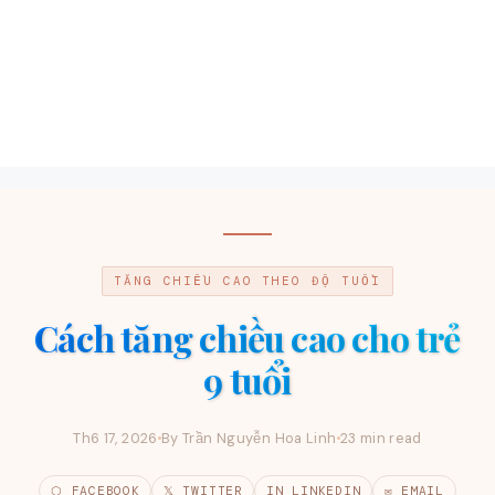
TĂNG CHIỀU CAO THEO ĐỘ TUỔI
Cách tăng chiều cao cho trẻ
9 tuổi
Th6 17, 2026
By Trần Nguyễn Hoa Linh
23 min read
⬡ FACEBOOK
𝕏 TWITTER
IN LINKEDIN
✉ EMAIL