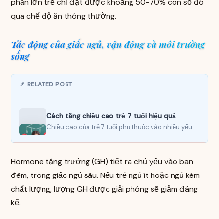
phần lớn trẻ chỉ đạt được khoảng 50-70% con số đó
qua chế độ ăn thông thường.
Tác động của giấc ngủ, vận động và môi trường
sống
📌 RELATED POST
Cách tăng chiều cao trẻ 7 tuổi hiệu quả
Chiều cao của trẻ 7 tuổi phụ thuộc vào nhiều yếu tố như gen di truyền, dinh dưỡng,…
Hormone tăng trưởng (GH) tiết ra chủ yếu vào ban
đêm, trong giấc ngủ sâu. Nếu trẻ ngủ ít hoặc ngủ kém
chất lượng, lượng GH được giải phóng sẽ giảm đáng
kể.