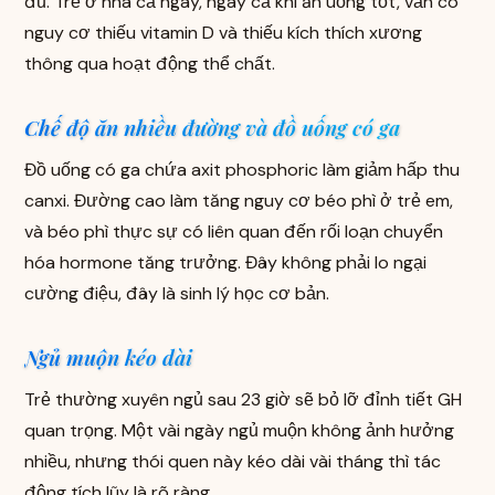
đủ. Trẻ ở nhà cả ngày, ngay cả khi ăn uống tốt, vẫn có
nguy cơ thiếu vitamin D và thiếu kích thích xương
thông qua hoạt động thể chất.
Chế độ ăn nhiều đường và đồ uống có ga
Đồ uống có ga chứa axit phosphoric làm giảm hấp thu
canxi. Đường cao làm tăng nguy cơ béo phì ở trẻ em,
và béo phì thực sự có liên quan đến rối loạn chuyển
hóa hormone tăng trưởng. Đây không phải lo ngại
cường điệu, đây là sinh lý học cơ bản.
Ngủ muộn kéo dài
Trẻ thường xuyên ngủ sau 23 giờ sẽ bỏ lỡ đỉnh tiết GH
quan trọng. Một vài ngày ngủ muộn không ảnh hưởng
nhiều, nhưng thói quen này kéo dài vài tháng thì tác
động tích lũy là rõ ràng.