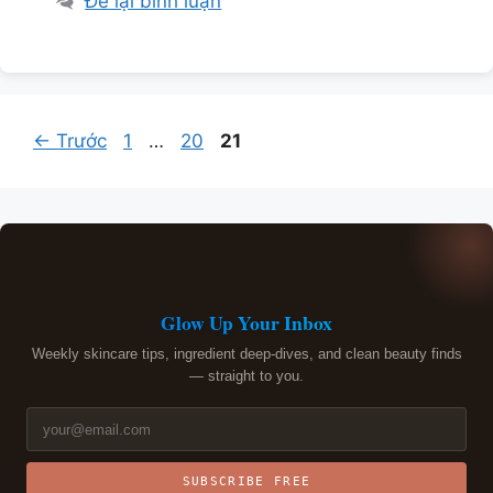
Để lại bình luận
Trang
Trang
Trang
←
Trước
1
…
20
21
✦
Glow Up Your Inbox
Weekly skincare tips, ingredient deep-dives, and clean beauty finds
— straight to you.
SUBSCRIBE FREE