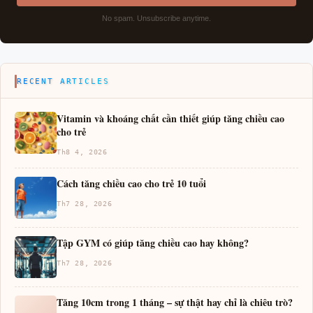
No spam. Unsubscribe anytime.
RECENT ARTICLES
Vitamin và khoáng chất cần thiết giúp tăng chiều cao
cho trẻ
Th8 4, 2026
Cách tăng chiều cao cho trẻ 10 tuổi
Th7 28, 2026
Tập GYM có giúp tăng chiều cao hay không?
Th7 28, 2026
Tăng 10cm trong 1 tháng – sự thật hay chỉ là chiêu trò?